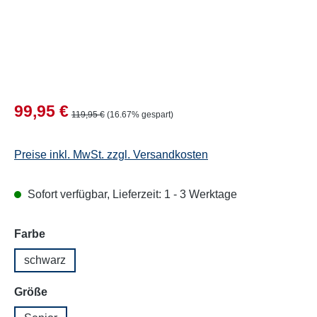
Verkaufspreis:
99,95 €
Regulärer Preis:
119,95 €
(16.67% gespart)
Preise inkl. MwSt. zzgl. Versandkosten
Sofort verfügbar, Lieferzeit: 1 - 3 Werktage
auswählen
Farbe
schwarz
auswählen
Größe