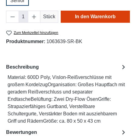
Senior
Produkt Anzahl: Gib den gewünschten Wert e
Stück
In den Warenkorb
Zum Merkzettel hinzufügen
Produktnummer:
1063639-SR-BK
Beschreibung
Material: 600D Poly, Vislon-Reißverschlüsse mit
großem KordelzugOrganisation: Großes Hauptfach mit
geradem Reißverschluss und separater
EndtascheBelüftung: Zwei Dry-Flow ÖsenGriffe:
Strapazierfähiges Gurtband, Verstellbare
Schultergurte, Verstärkter Boden mit ausziehbarem
Griff und RädernGröße: ca. 80 x 50 x 43 cm
Bewertungen