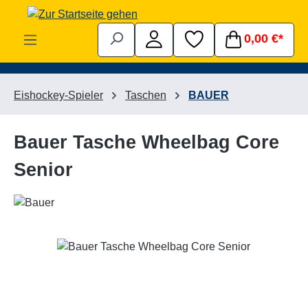
Zum Hauptinhalt springen
0,00 €*
Eishockey-Spieler
Taschen
BAUER
Bauer Tasche Wheelbag Core
Senior
Bildergalerie überspringen