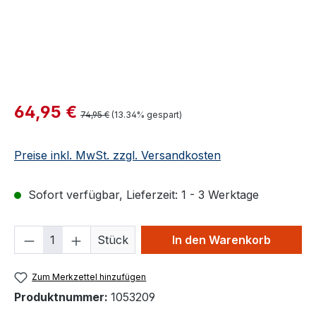
Verkaufspreis:
64,95 €
Regulärer Preis:
74,95 €
(13.34% gespart)
Preise inkl. MwSt. zzgl. Versandkosten
Sofort verfügbar, Lieferzeit: 1 - 3 Werktage
Produkt Anzahl: Gib den gewünschten We
Stück
In den Warenkorb
Zum Merkzettel hinzufügen
Produktnummer:
1053209