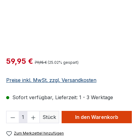
Verkaufspreis:
59,95 €
Regulärer Preis:
79,95 €
(25.02% gespart)
Preise inkl. MwSt. zzgl. Versandkosten
Sofort verfügbar, Lieferzeit: 1 - 3 Werktage
Produkt Anzahl: Gib den gewünschten We
Stück
In den Warenkorb
Zum Merkzettel hinzufügen