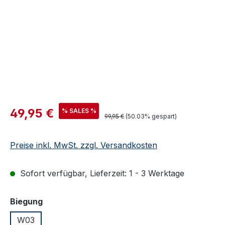
Verkaufspreis:
49,95 €
% SALES %
Regulärer Preis:
99,95 €
(50.03% gespart)
Preise inkl. MwSt. zzgl. Versandkosten
Sofort verfügbar, Lieferzeit: 1 - 3 Werktage
auswählen
Biegung
W03