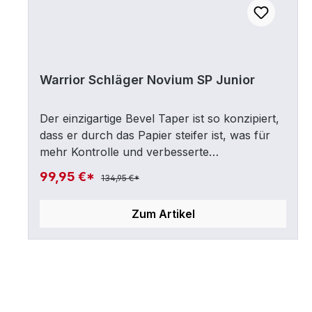
Warrior Schläger Novium SP Junior
Der einzigartige Bevel Taper ist so konzipiert,
dass er durch das Papier steifer ist, was für
mehr Kontrolle und verbesserte
Geschwindigkeit bei Schlägen sorgt.Gewicht:
99,95 €*
134,95 €*
63 Zoll = 450 gBavel TaperMinimus Carbon
UDFuelcore Blade mit Minimus Carbon
Zum Artikel
UDR.L.C. 122Neue Jr Blade-Spezifikationen
Flex 50, Länge 54"Flex 40, Länge 51"