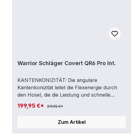
Warrior Schläger Covert QR6 Pro Int.
KANTENKONIZITÄT: Die angulare
Kantenkonizität leitet die Flexenergie durch
den Hosel, die die Leistung und schnelle
Freigabe vergrößert. Unsere einzigartige
199,95 €*
319,95 €*
Geometrie verbessert die Reaktion und ist
stabiler und spielt stärker.KANTENKLINGE:
Zum Artikel
Neue neu gestaltete Klingen technologie mit
einer einzigartigen Form, wo die Klinge auf das