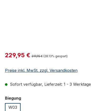
Verkaufspreis:
229,95 €
Regulärer Preis:
319,95 €
(28.13% gespart)
Preise inkl. MwSt. zzgl. Versandkosten
Sofort verfügbar, Lieferzeit: 1 - 3 Werktage
auswählen
Biegung
W03