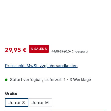
Verkaufspreis:
29,95 €
% SALES %
Regulärer Preis:
49,95 €
(40.04% gespart)
Preise inkl. MwSt. zzgl. Versandkosten
Sofort verfügbar, Lieferzeit: 1 - 3 Werktage
auswählen
Größe
Junior S
Junior M