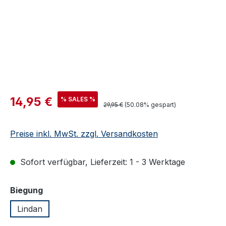
Verkaufspreis:
14,95 €
% SALES %
Regulärer Preis:
29,95 €
(50.08% gespart)
Preise inkl. MwSt. zzgl. Versandkosten
Sofort verfügbar, Lieferzeit: 1 - 3 Werktage
auswählen
Biegung
Lindan