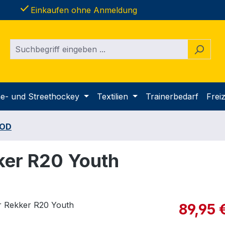
done
Einkaufen ohne Anmeldung
ine- und Streethockey
Textilien
Trainerbedarf
Freiz
OD
ker R20 Youth
Verkaufspre
89,95 