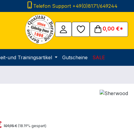
phone_iphone
Telefon Support +49(0)8171/649244
0,00 €*
eit-und Trainingsartikel
Gutscheine
SALE
is:
€
Regulärer Preis:
109,95 €
(18.19% gespart)