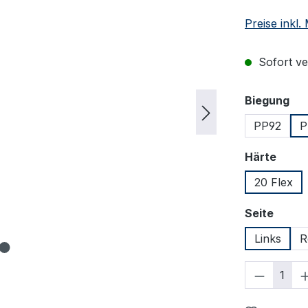
Preise inkl
Sofort ver
au
Biegung
PP92
P
ausw
Härte
20 Flex
auswä
Seite
Links
R
Produkt