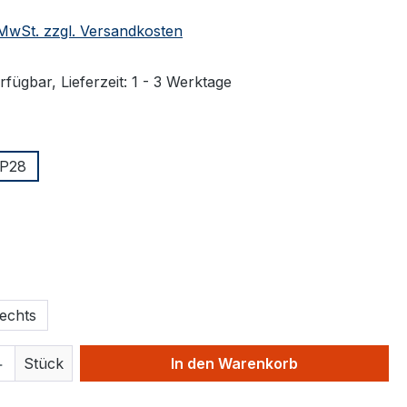
. MwSt. zzgl. Versandkosten
fügbar, Lieferzeit: 1 - 3 Werktage
swählen
P28
ählen
hlen
echts
 Anzahl: Gib den gewünschten Wert ein 
Stück
In den Warenkorb