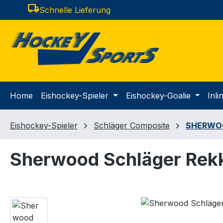
local_shipping
Schnelle Lieferung
m Hauptinhalt springen
Zur Suche springen
Zur Hauptnavigation springen
Home
Eishockey-Spieler
Eishockey-Goalie
Inl
Eishockey-Spieler
Schläger Composite
SHERWO
Sherwood Schläger Rek
Bildergalerie überspringen