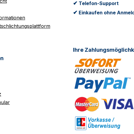
cht
✔
Telefon-Support
✔
Einkaufen ohne Anmel
formationen
tschlichtungsplattform
Ihre Zahlungsmöglichk
on
z
ular