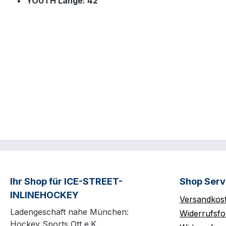
YOUTH Länge: 42"
Ihr Shop für ICE-STREET-
Shop Serv
INLINEHOCKEY
Versandkos
Ladengeschäft nahe München:
Widerrufsfo
Hockey Sports Ott e.K.