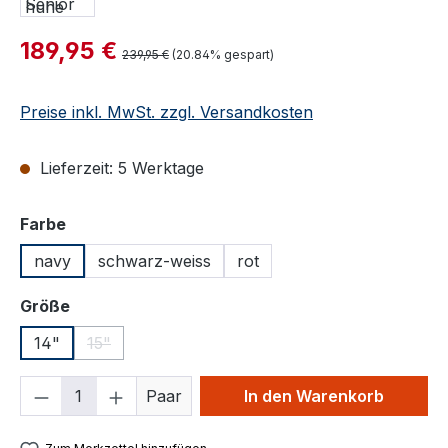
Verkaufspreis:
189,95 €
Regulärer Preis:
239,95 €
(20.84% gespart)
Preise inkl. MwSt. zzgl. Versandkosten
Lieferzeit: 5 Werktage
auswählen
Farbe
navy
schwarz-weiss
rot
auswählen
Größe
14"
15"
(Diese Option ist zurzeit nicht verfügbar.)
Produkt Anzahl: Gib den gewünschten We
Paar
In den Warenkorb