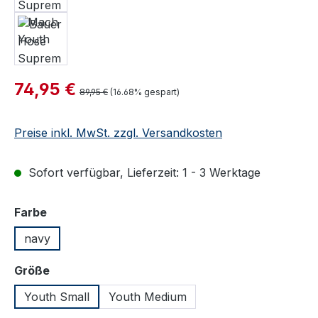
Verkaufspreis:
74,95 €
Regulärer Preis:
89,95 €
(16.68% gespart)
Preise inkl. MwSt. zzgl. Versandkosten
Sofort verfügbar, Lieferzeit: 1 - 3 Werktage
auswählen
Farbe
navy
auswählen
Größe
Youth Small
Youth Medium