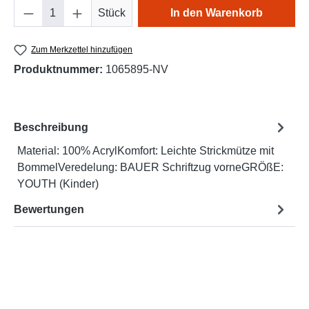
Produkt Anzahl: Gib den gewünschten Wert e
Stück
In den Warenkorb
Zum Merkzettel hinzufügen
Produktnummer:
1065895-NV
Beschreibung
Material: 100% AcrylKomfort: Leichte Strickmütze mit
BommelVeredelung: BAUER Schriftzug vorneGRÖßE:
YOUTH (Kinder)
Bewertungen