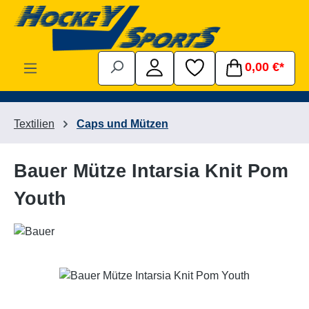
Zum Hauptinhalt springen
0,00 €*
Textilien
Caps und Mützen
Bauer Mütze Intarsia Knit Pom
Youth
Bildergalerie überspringen