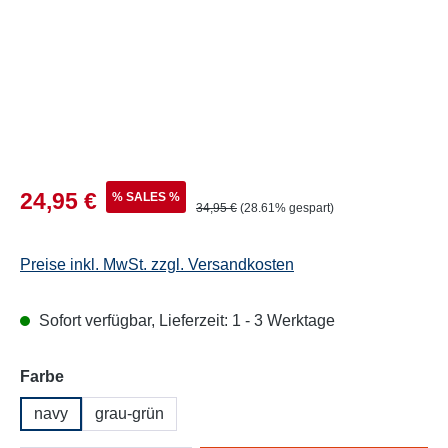
Verkaufspreis:
24,95 €
% SALES %
Regulärer Preis:
34,95 €
(28.61% gespart)
Preise inkl. MwSt. zzgl. Versandkosten
Sofort verfügbar, Lieferzeit: 1 - 3 Werktage
auswählen
Farbe
navy
grau-grün