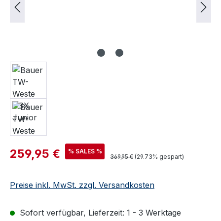
Verkaufspreis:
259,95 €
% SALES %
Regulärer Preis:
369,95 €
(29.73% gespart)
Preise inkl. MwSt. zzgl. Versandkosten
Sofort verfügbar, Lieferzeit: 1 - 3 Werktage