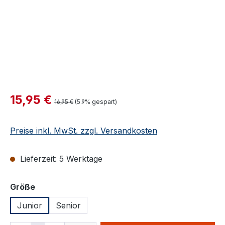
Verkaufspreis:
15,95 €
Regulärer Preis:
16,95 €
(5.9% gespart)
Preise inkl. MwSt. zzgl. Versandkosten
Lieferzeit: 5 Werktage
auswählen
Größe
Junior
Senior