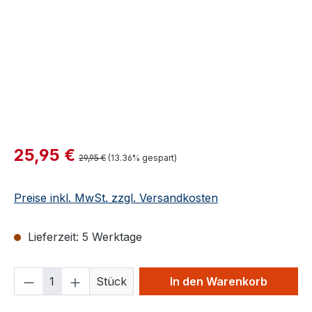
Verkaufspreis:
25,95 €
Regulärer Preis:
29,95 €
(13.36% gespart)
Preise inkl. MwSt. zzgl. Versandkosten
Lieferzeit: 5 Werktage
Produkt Anzahl: Gib den gewünschten We
Stück
In den Warenkorb