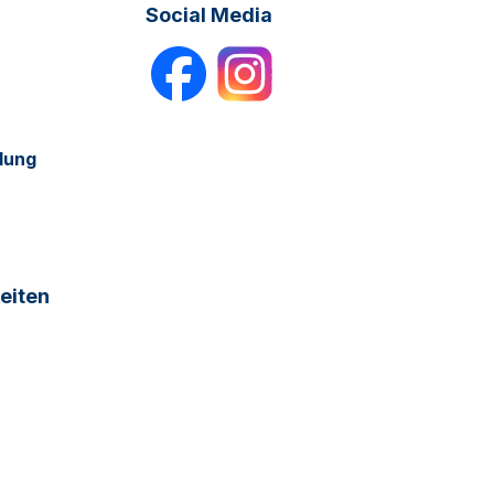
Social Media
dung
eiten