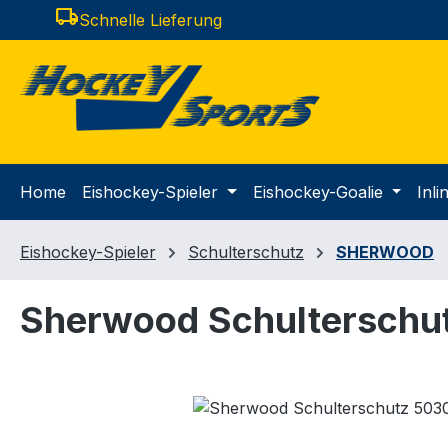
local_shipping
Schnelle Lieferung
m Hauptinhalt springen
Zur Suche springen
Zur Hauptnavigation springen
Home
Eishockey-Spieler
Eishockey-Goalie
Inl
Eishockey-Spieler
Schulterschutz
SHERWOOD
Sherwood Schulterschut
Bildergalerie überspringen