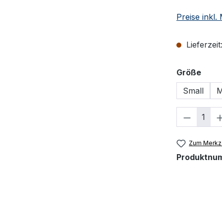
Preise inkl
Lieferzeit
ausw
Größe
Small
M
Produkt
Zum Merkze
Produktnu