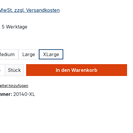
. MwSt. zzgl. Versandkosten
: 5 Werktage
ählen
edium
Large
XLarge
 Anzahl: Gib den gewünschten Wert ein 
Stück
In den Warenkorb
ttel hinzufügen
mmer:
20140-XL