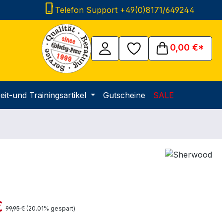
phone_iphone
Telefon Support +49(0)8171/649244
0,00 €*
eit-und Trainingsartikel
Gutscheine
SALE
r
is:
€
Regulärer Preis:
99,95 €
(20.01% gespart)