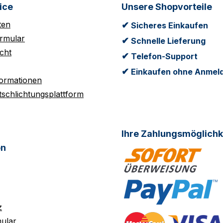
ice
Unsere Shopvorteile
ten
✔
Sicheres Einkaufen
rmular
✔
Schnelle Lieferung
cht
✔
Telefon-Support
✔
Einkaufen ohne Anmel
formationen
tschlichtungsplattform
Ihre Zahlungsmöglichk
on
z
ular