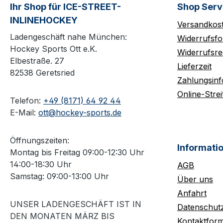
Ihr Shop für ICE-STREET-
Shop Serv
INLINEHOCKEY
Versandkos
Ladengeschäft nahe München:
Widerrufsfo
Hockey Sports Ott e.K.
Widerrufsre
Elbestraße. 27
Lieferzeit
82538 Geretsried
Zahlungsin
Online-Strei
Telefon:
+49 (8171) 64 92 44
E-Mail:
ott@hockey-sports.de
Öffnungszeiten:
Informati
Montag bis Freitag 09:00-12:30 Uhr
14:00-18:30 Uhr
AGB
Samstag: 09:00-13:00 Uhr
Über uns
Anfahrt
UNSER LADENGESCHÄFT IST IN
Datenschut
DEN MONATEN MÄRZ BIS
Kontaktform