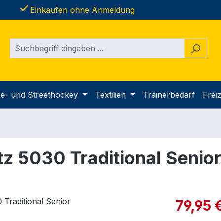
done
Einkaufen ohne Anmeldung
ine- und Streethockey
Textilien
Trainerbedarf
Freiz
z 5030 Traditional Senio
Verkaufspre
79,95 