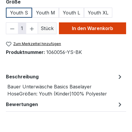
auswählen
Größe
Youth S
Youth M
Youth L
Youth XL
Produkt Anzahl: Gib den gewünschten We
Stück
In den Warenkorb
Zum Merkzettel hinzufügen
Produktnummer:
1060056-YS-BK
Beschreibung
Bauer Unterwäsche Basics Baselayer
HoseGrößen: Youth (Kinder)100% Polyester
Bewertungen