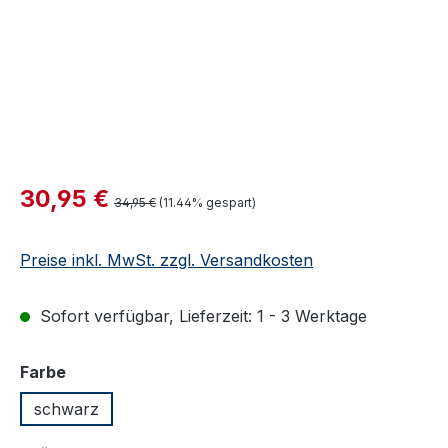
Verkaufspreis:
30,95 €
Regulärer Preis:
34,95 €
(11.44% gespart)
Preise inkl. MwSt. zzgl. Versandkosten
Sofort verfügbar, Lieferzeit: 1 - 3 Werktage
auswählen
Farbe
schwarz