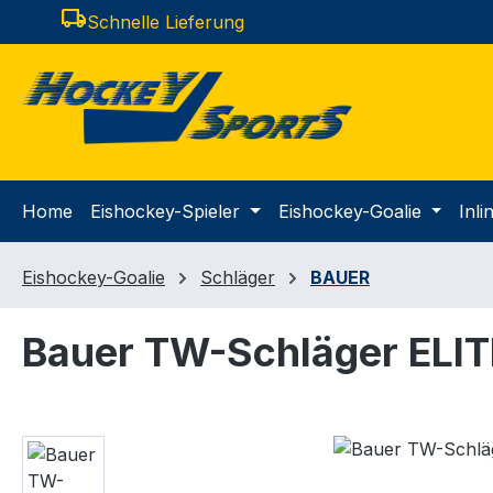
local_shipping
Schnelle Lieferung
m Hauptinhalt springen
Zur Suche springen
Zur Hauptnavigation springen
Home
Eishockey-Spieler
Eishockey-Goalie
Inl
Eishockey-Goalie
Schläger
BAUER
Bauer TW-Schläger ELIT
Bildergalerie überspringen