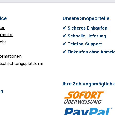
ice
Unsere Shopvorteile
ten
✔
Sicheres Einkaufen
rmular
✔
Schnelle Lieferung
cht
✔
Telefon-Support
✔
Einkaufen ohne Anmel
formationen
tschlichtungsplattform
Ihre Zahlungsmöglichk
on