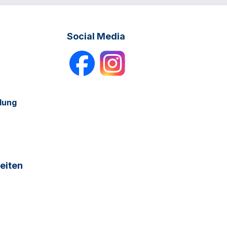
Social Media
dung
eiten