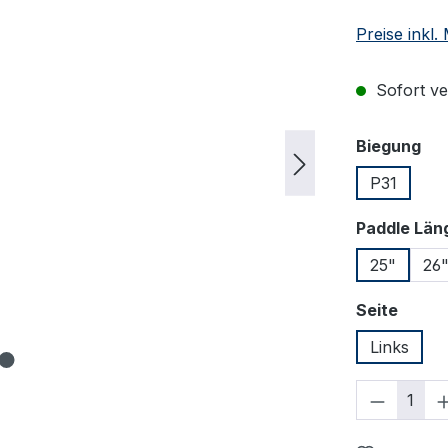
Preise inkl
Sofort ver
au
Biegung
P31
Paddle Län
25"
26
auswä
Seite
Links
Produkt