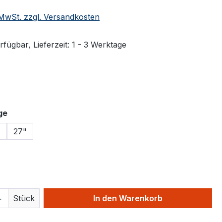
. MwSt. zzgl. Versandkosten
fügbar, Lieferzeit: 1 - 3 Werktage
swählen
auswählen
ge
"
27"
hlen
 Anzahl: Gib den gewünschten Wert ein 
Stück
In den Warenkorb