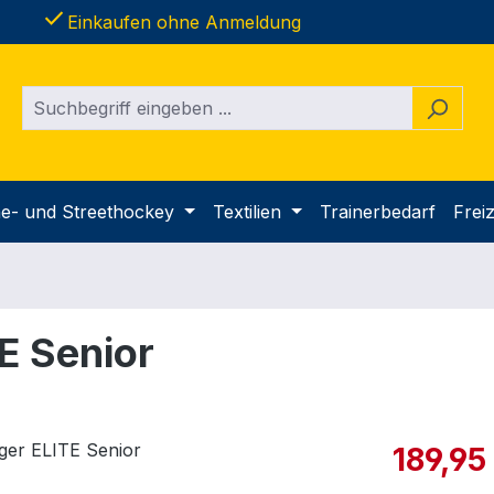
done
Einkaufen ohne Anmeldung
ine- und Streethockey
Textilien
Trainerbedarf
Freiz
E Senior
Verkaufspre
189,95