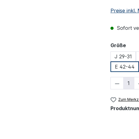
Preise inkl
Sofort ver
ausw
Größe
J 29-31
E 42-44
Produkt
Zum Merkze
Produktnu