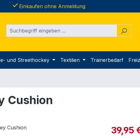
done
Einkaufen ohne Anmeldung
ine- und Streethockey
Textilien
Trainerbedarf
Freiz
y Cushion
Verkaufspre
39,95 