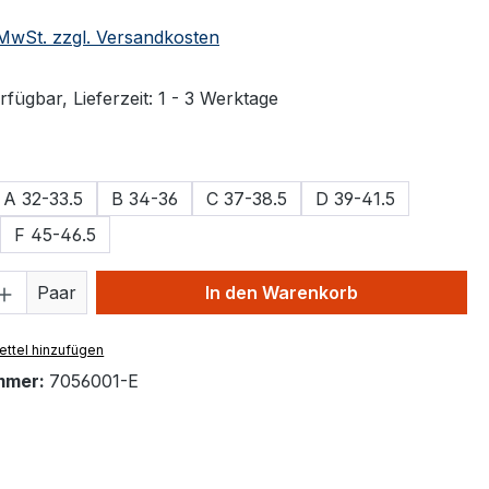
. MwSt. zzgl. Versandkosten
fügbar, Lieferzeit: 1 - 3 Werktage
ählen
A 32-33.5
B 34-36
C 37-38.5
D 39-41.5
F 45-46.5
 Anzahl: Gib den gewünschten Wert ein 
Paar
In den Warenkorb
ttel hinzufügen
mmer:
7056001-E