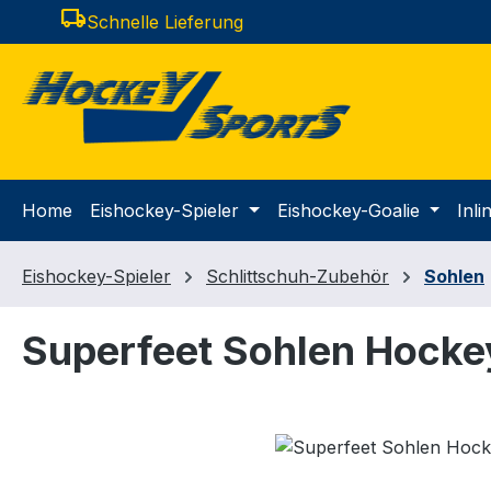
local_shipping
Schnelle Lieferung
m Hauptinhalt springen
Zur Suche springen
Zur Hauptnavigation springen
Home
Eishockey-Spieler
Eishockey-Goalie
Inl
Eishockey-Spieler
Schlittschuh-Zubehör
Sohlen
Superfeet Sohlen Hocke
Bildergalerie überspringen