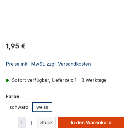
Regulärer Preis:
1,95 €
Preise inkl. MwSt. zzgl. Versandkosten
Sofort verfügbar, Lieferzeit: 1 - 3 Werktage
auswählen
Farbe
schwarz
weiss
Produkt Anzahl: Gib den gewünschten We
Stück
In den Warenkorb