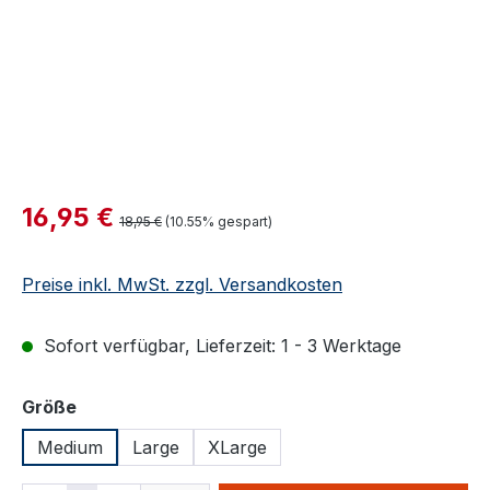
Verkaufspreis:
16,95 €
Regulärer Preis:
18,95 €
(10.55% gespart)
Preise inkl. MwSt. zzgl. Versandkosten
Sofort verfügbar, Lieferzeit: 1 - 3 Werktage
auswählen
Größe
Medium
Large
XLarge