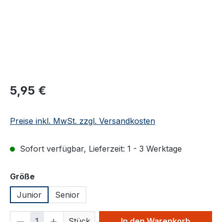
Regulärer Preis:
5,95 €
Preise inkl. MwSt. zzgl. Versandkosten
Sofort verfügbar, Lieferzeit: 1 - 3 Werktage
auswählen
Größe
Junior
Senior
Produkt Anzahl: Gib den gewünschten We
Stück
In den Warenkorb