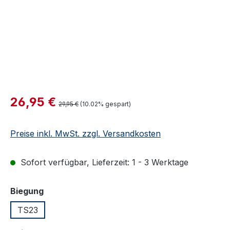
Verkaufspreis:
26,95 €
Regulärer Preis:
29,95 €
(10.02% gespart)
Preise inkl. MwSt. zzgl. Versandkosten
Sofort verfügbar, Lieferzeit: 1 - 3 Werktage
auswählen
Biegung
TS23