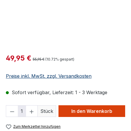
Verkaufspreis:
49,95 €
Regulärer Preis:
55,95 €
(10.72% gespart)
Preise inkl. MwSt. zzgl. Versandkosten
Sofort verfügbar, Lieferzeit: 1 - 3 Werktage
Produkt Anzahl: Gib den gewünschten We
Stück
In den Warenkorb
Zum Merkzettel hinzufügen