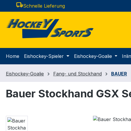
local_shipping
Schnelle Lieferung
m Hauptinhalt springen
Zur Suche springen
Zur Hauptnavigation springen
Home
Eishockey-Spieler
Eishockey-Goalie
Inl
Eishockey-Goalie
Fang- und Stockhand
BAUER
Bauer Stockhand GSX S
Bildergalerie überspringen