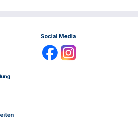
Social Media
dung
eiten