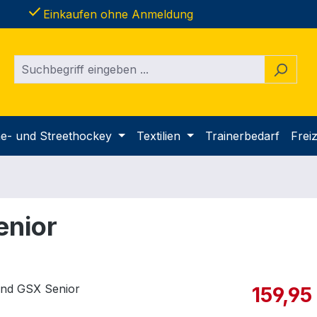
done
Einkaufen ohne Anmeldung
ine- und Streethockey
Textilien
Trainerbedarf
Freiz
enior
Verkaufspre
159,95