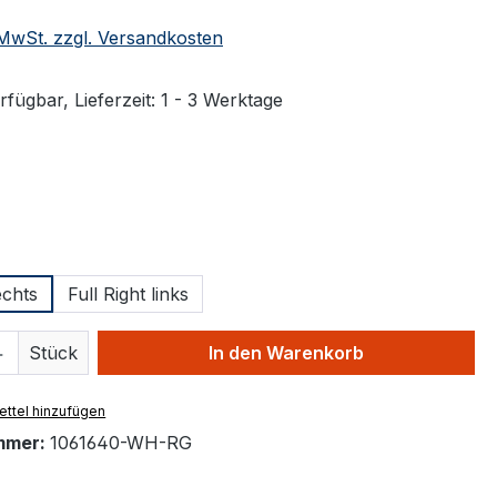
. MwSt. zzgl. Versandkosten
fügbar, Lieferzeit: 1 - 3 Werktage
ählen
hlen
echts
Full Right links
 Anzahl: Gib den gewünschten Wert ein 
Stück
In den Warenkorb
ttel hinzufügen
mmer:
1061640-WH-RG