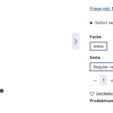
Preise inkl
Sofort ver
ausw
Farbe
weiss
auswä
Seite
Regular r
Produkt
Zum Merkze
Produktnu