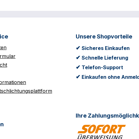
ice
Unsere Shopvorteile
ten
✔
Sicheres Einkaufen
rmular
✔
Schnelle Lieferung
cht
✔
Telefon-Support
✔
Einkaufen ohne Anmel
formationen
tschlichtungsplattform
Ihre Zahlungsmöglichk
on