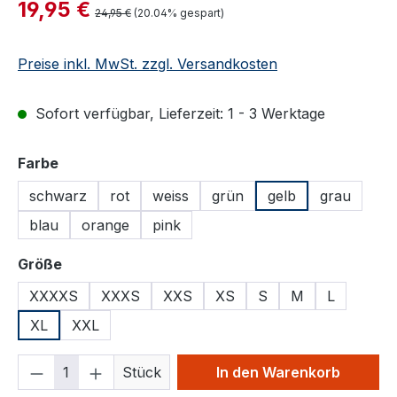
Verkaufspreis:
19,95 €
Regulärer Preis:
24,95 €
(20.04% gespart)
Preise inkl. MwSt. zzgl. Versandkosten
Sofort verfügbar, Lieferzeit: 1 - 3 Werktage
auswählen
Farbe
schwarz
rot
weiss
grün
gelb
grau
blau
orange
pink
auswählen
Größe
XXXXS
XXXS
XXS
XS
S
M
L
XL
XXL
Produkt Anzahl: Gib den gewünschten We
Stück
In den Warenkorb