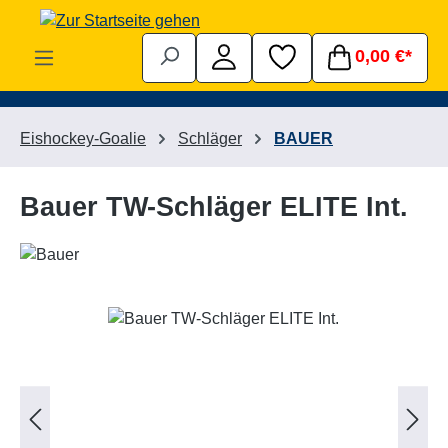
Zum Hauptinhalt springen
0,00 €*
Eishockey-Goalie
Schläger
BAUER
Bauer TW-Schläger ELITE Int.
Bildergalerie überspringen