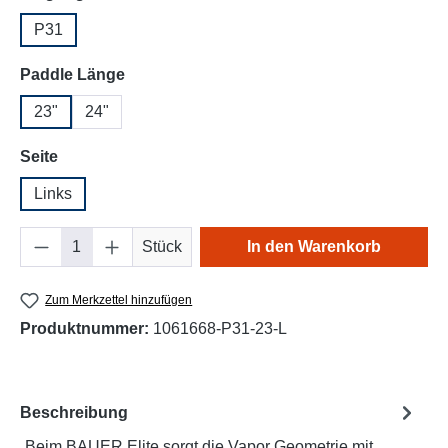
P31
auswählen
Paddle Länge
23"
24"
auswählen
Seite
Links
Produkt Anzahl: Gib den gewünschten Wert e
Stück
In den Warenkorb
Zum Merkzettel hinzufügen
Produktnummer:
1061668-P31-23-L
Beschreibung
Beim BAUER Elite sorgt die Vapor Geometrie mit