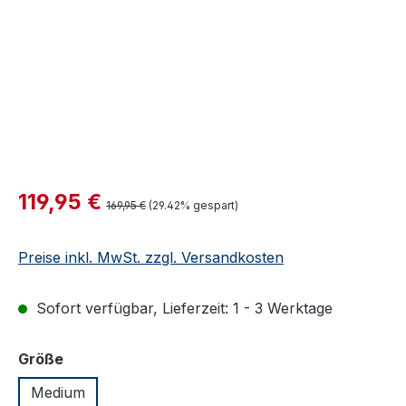
Verkaufspreis:
119,95 €
Regulärer Preis:
169,95 €
(29.42% gespart)
Preise inkl. MwSt. zzgl. Versandkosten
Sofort verfügbar, Lieferzeit: 1 - 3 Werktage
auswählen
Größe
Medium