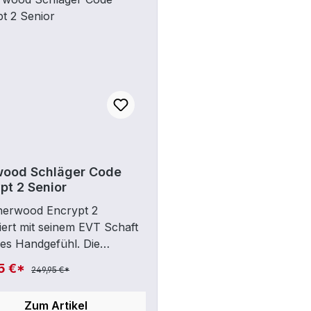
wood Schläger Code
pt 2 Senior
herwood Encrypt 2
iert mit seinem EVT Schaft
lles Handgefühl. Die
ndeten Kanten bieten
5 €*
249,95 €*
lichen Komfort und
le Kontrolle während des
Zum Artikel
ns. Für eine perfekte