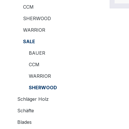
Kraftü
CCM
Pyrofi
SHERWOOD
weiter
Serie 
WARRIOR
ermögl
Schuss
SALE
Geschw
BAUER
sind B
verbau
CCM
gleichz
Die Fe
WARRIOR
garant
SHERWOOD
Balanc
techni
Schläger Holz
Schläg
Design
Schäfte
Kickpo
Blades
ausbal