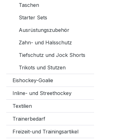
Pyrofi
Taschen
X, Tac
Schaft
Starter Sets
für pe
Ausrüstungszubehör
und gu
abger
Zahn- und Halsschutz
VR-92 
Vibrat
Tiefschutz und Jock Shorts
am Puc
Trikots und Stutzen
Feathe
hochw
Eishockey-Goalie
Länge
Inline- und Streethockey
Textilien
Trainerbedarf
Freizeit-und Trainingsartikel