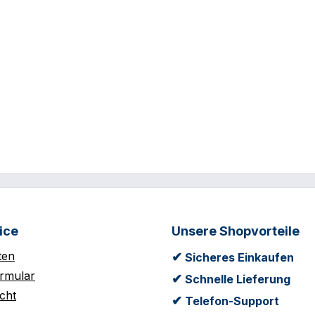
ice
Unsere Shopvorteile
ten
✔
Sicheres Einkaufen
rmular
✔
Schnelle Lieferung
cht
✔
Telefon-Support