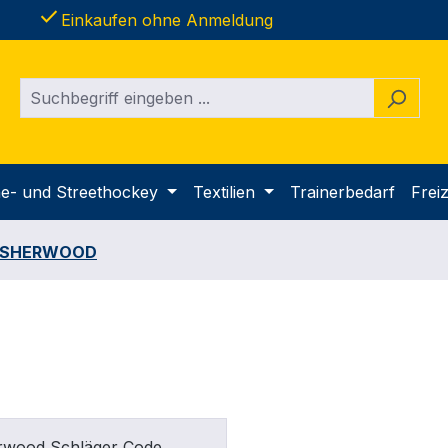
done
Einkaufen ohne Anmeldung
ine- und Streethockey
Textilien
Trainerbedarf
Freiz
SHERWOOD