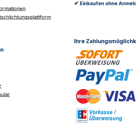
✔
Einkaufen ohne Anmel
formationen
tschlichtungsplattform
Ihre Zahlungsmöglichk
on
z
ular