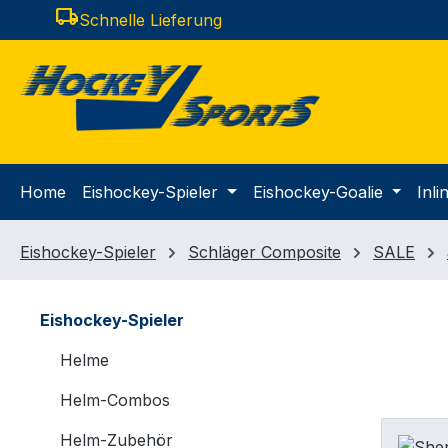
local_shipping
Schnelle Lieferung
m Hauptinhalt springen
Zur Suche springen
Zur Hauptnavigation springen
Home
Eishockey-Spieler
Eishockey-Goalie
Inl
Eishockey-Spieler
Schläger Composite
SALE
Eishockey-Spieler
Helme
Helm-Combos
Helm-Zubehör