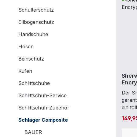
Schulterschutz
Ellbogenschutz
Handschuhe
Hosen
Beinschutz
Kufen
Sher
Encry
Schlittschuhe
Der S
Schlittschuh-Service
garant
ein to
Schlittschuh-Zubehör
abgeru
149,9
Schläger Composite
zusätz
optima
BAUER
Spiele