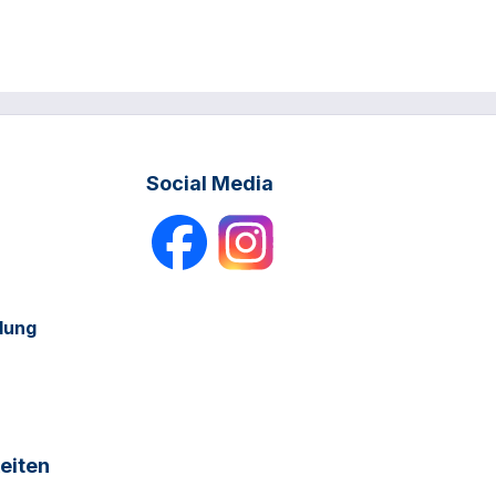
Social Media
dung
eiten