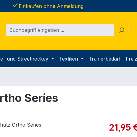
done
Einkaufen ohne Anmeldung
ine- und Streethockey
Textilien
Trainerbedarf
Freiz
tho Series
Verkaufspre
21,95 