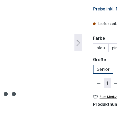
Preise inkl
Lieferzeit
ausw
Farbe
blau
pi
ausw
Größe
Senior
Produkt
Zum Merkze
Produktnu