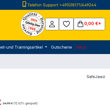
phone_iphone
Telefon Support +49(0)8171/649244
0,00 €*
eit-und Trainingsartikel
Gutscheine
SALE
SafeJawz
is:
€
Regulärer Preis:
24,95 €
(12.02% gespart)