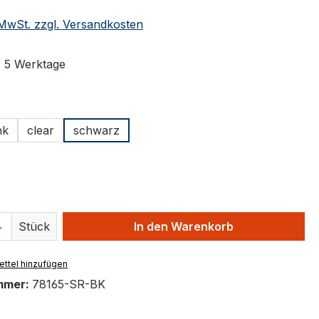
. MwSt. zzgl. Versandkosten
: 5 Werktage
ählen
nk
clear
schwarz
ählen
 Anzahl: Gib den gewünschten Wert ein 
Stück
In den Warenkorb
ttel hinzufügen
mmer:
78165-SR-BK