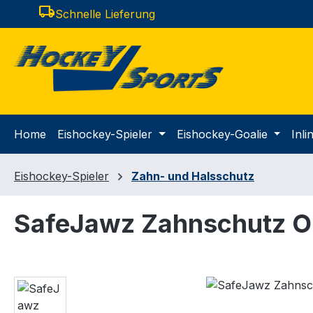
local_shipping
Schnelle Lieferung
m Hauptinhalt springen
Zur Suche springen
Zur Hauptnavigation springen
Home
Eishockey-Spieler
Eishockey-Goalie
Inl
Eishockey-Spieler
Zahn- und Halsschutz
SafeJawz Zahnschutz Or
Bildergalerie überspringen