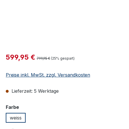
Verkaufspreis:
599,95 €
Regulärer Preis:
799,95 €
(25% gespart)
Preise inkl. MwSt. zzgl. Versandkosten
Lieferzeit: 5 Werktage
auswählen
Farbe
weiss